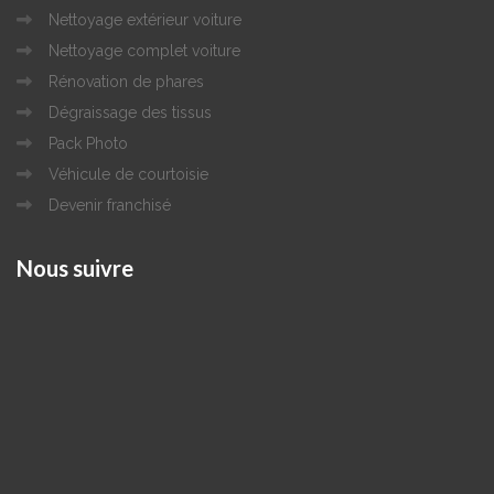
Nettoyage extérieur voiture
Nettoyage complet voiture
Rénovation de phares
Dégraissage des tissus
Pack Photo
Véhicule de courtoisie
Devenir franchisé
Nous
suivre