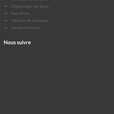
Dégraissage des tissus
Pack Photo
Véhicule de courtoisie
Devenir franchisé
Nous
suivre