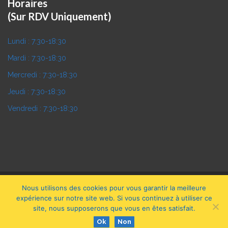
Horaires
(Sur RDV Uniquement)
Lundi :
7:30-18:30
Mardi :
7:30-18:30
Mercredi :
7:30-18:30
Jeudi :
7:30-18:30
Vendredi :
7:30-18:30
Nous utilisons des cookies pour vous garantir la meilleure
Forez CARWASH
- Copyright © 2019
expérience sur notre site web. Si vous continuez à utiliser ce
L'agence Web 42
:
Création Site Internet Loire 42
site, nous supposerons que vous en êtes satisfait.
Mentions Légales
|
Plan de Site
|
Référencement
Ok
Non