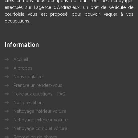
clefs et nous nous occupons de tout. Lors des nettoyages
effectués sur l'agence d'Andrézieux, un prêt de véhicule de
courtoisie vous est proposé, pour pouvoir vaquer à vos
occupations.
Information
Accueil
À propos
Nous contacter
Prendre un rendez-vous
Foire aux questions – FAQ
Nos prestations
Nettoyage intérieur voiture
Nettoyage extérieur voiture
Nettoyage complet voiture
Rénovation de phares