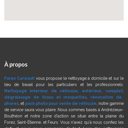
À
propos
Forez Carwash
vous propose le nettoyage à domicile et sur le
lieu de travail pour les particuliers et les professionnels.
Nettoyage intérieur de véhicule
,
extérieur
,
complet
,
dégraissage de tissus et moquettes
,
rénovation de
phares
, et
pack photo pour vente de véhicule
, notre gamme
de service saura vous plaire. Nous sommes basés à Andrézieux-
Bouthéon et notre zone d'action se situe entre la plaine du
Forez, Saint-Étienne, et Feurs. Vous n'avez qu'à nous confiez les