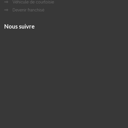
Véhicule de courtoisie
Devenir franchisé
Nous
suivre