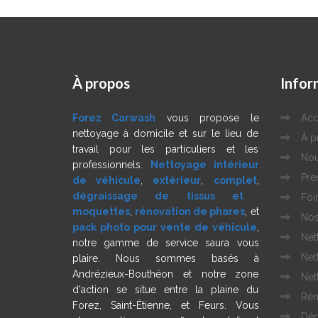
À
propos
Infor
Forez Carwash
vous propose le
Acc
nettoyage à domicile et sur le lieu de
À p
travail pour les particuliers et les
Nou
professionnels.
Nettoyage intérieur
Pre
de véhicule
,
extérieur
,
complet
,
dégraissage de tissus et
Foi
moquettes
,
rénovation de phares
, et
Nos
pack photo pour vente de véhicule
,
Net
notre gamme de service saura vous
Net
plaire. Nous sommes basés à
Andrézieux-Bouthéon et notre zone
Net
d'action se situe entre la plaine du
Rén
Forez, Saint-Étienne, et Feurs. Vous
Dég