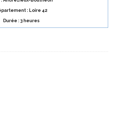
e : Andrézieux-Bouthéon
partement : Loire 42
Durée : 3 heures