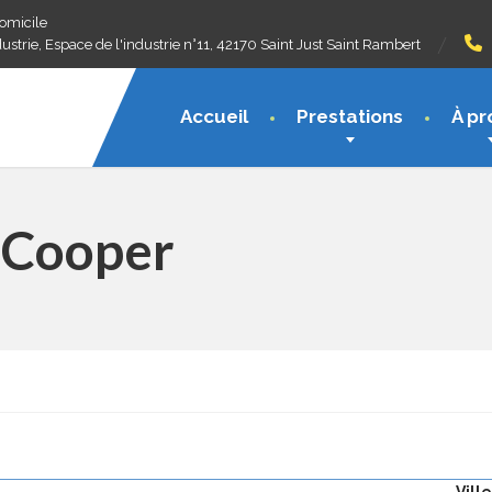
domicile
ustrie, Espace de l'industrie n°11, 42170 Saint Just Saint Rambert
Accueil
Prestations
À pr
 Cooper