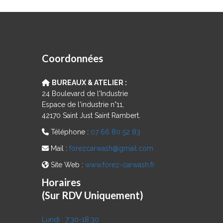
Coordonnées
BUREAUX & ATELIER :
24 Boulevard de l'Industrie
Espace de l'industrie n°11,
42170 Saint Just Saint Rambert.
Téléphone :
07 66 80 52 83
Mail :
forezcarwash@gmail.com
Site Web :
www.forez-carwash.fr
Horaires
(Sur RDV Uniquement)
Lundi :
7:30-18:30