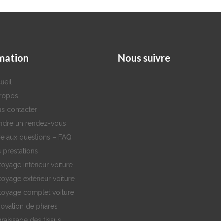
mation
Nous
suivre
ueil
ropos
s contacter
ndre un rendez-vous
re aux questions – FAQ
 prestations
toyage intérieur voiture
toyage extérieur voiture
toyage complet voiture
ovation de phares
raissage des tissus