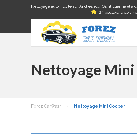
Nettoyage automobile sur Andrézieux, Saint Etienne et à 
24 boulevard de l'ind
Nettoyage Mini
Forez CarWash
Nettoyage Mini Cooper