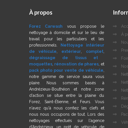
À
propos
Infor
Forez Carwash
vous propose le
Acc
nettoyage à domicile et sur le lieu de
À p
travail pour les particuliers et les
Nou
professionnels.
Nettoyage intérieur
Pre
de véhicule
,
extérieur
,
complet
,
dégraissage de tissus et
Foi
moquettes
,
rénovation de phares
, et
Nos
pack photo pour vente de véhicule
,
Net
notre gamme de service saura vous
Net
plaire. Nous sommes basés à
Andrézieux-Bouthéon et notre zone
Net
d'action se situe entre la plaine du
Rén
Forez, Saint-Étienne, et Feurs. Vous
Dég
n'avez qu'à nous confiez les clefs et
nous nous occupons de tout. Lors des
Pac
nettoyages effectués sur l'agence
Véh
d'Andrézieux, un prêt de véhicule de