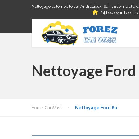
Nettoyage automobile sur Andrézieux, Saint Etienne et à 
24 boulevard de l'ind
Nettoyage Ford
Forez CarWash
Nettoyage Ford Ka