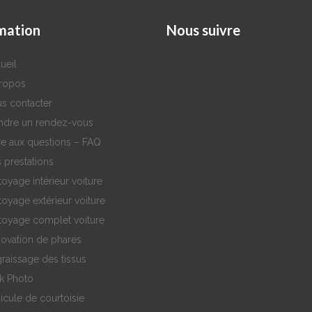
mation
Nous
suivre
ueil
ropos
s contacter
ndre un rendez-vous
re aux questions – FAQ
 prestations
toyage intérieur voiture
toyage extérieur voiture
toyage complet voiture
ovation de phares
raissage des tissus
k Photo
icule de courtoisie