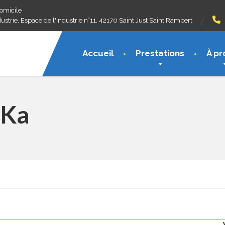
domicile
ustrie, Espace de l'industrie n°11, 42170 Saint Just Saint Rambert
Accueil
Prestations
À pr
 Ka