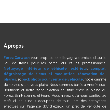
À
propos
Forez Carwash
vous propose le nettoyage à domicile et sur le
lieu de travail pour les particuliers et les professionnels.
Nettoyage intérieur de véhicule
,
extérieur
,
complet
,
dégraissage de tissus et moquettes
,
rénovation de
phares
, et
pack photo pour vente de véhicule
, notre gamme
de service saura vous plaire. Nous sommes basés à Andrézieux-
Bouthéon et notre zone d'action se situe entre la plaine du
Forez, Saint-Étienne, et Feurs. Vous n'avez qu'à nous confiez les
clefs et nous nous occupons de tout. Lors des nettoyages
effectués sur l'agence d'Andrézieux, un prêt de véhicule de