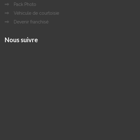
Pack Photo
Véhicule de courtoisie
Devenir franchisé
Nous
suivre