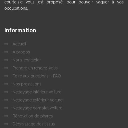
courtoisie vous est proposé, pour pouvoir vaquer à vos
occupations.
Information
Accueil
À propos
Nous contacter
Prendre un rendez-vous
Foire aux questions – FAQ
Nos prestations
Nettoyage intérieur voiture
Nettoyage extérieur voiture
Nettoyage complet voiture
Rénovation de phares
Dégraissage des tissus