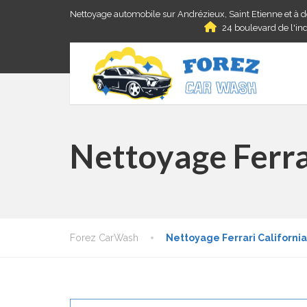
Nettoyage automobile sur Andrézieux, Saint Etienne et à 
24 boulevard de l'ind
Nettoyage Ferra
Forez CarWash
Nettoyage Ferrari California