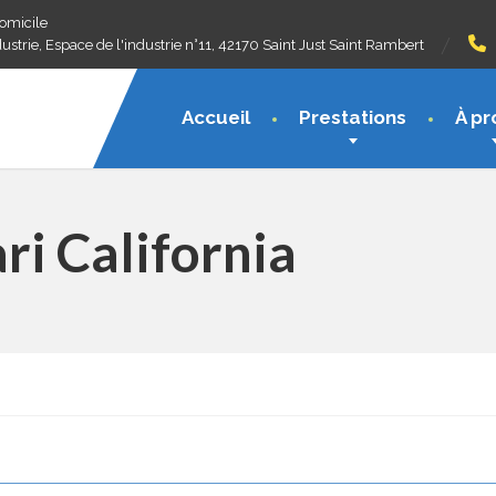
domicile
ustrie, Espace de l'industrie n°11, 42170 Saint Just Saint Rambert
Accueil
Prestations
À pr
ri California