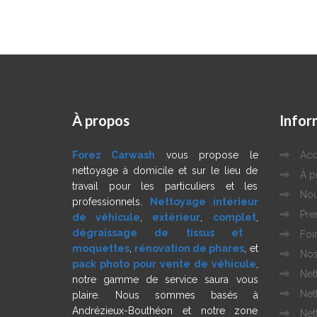
À
propos
Infor
Forez Carwash
vous propose le
Acc
nettoyage à domicile et sur le lieu de
À p
travail pour les particuliers et les
Nou
professionnels.
Nettoyage intérieur
Pre
de véhicule
,
extérieur
,
complet
,
dégraissage de tissus et
Foi
moquettes
,
rénovation de phares
, et
Nos
pack photo pour vente de véhicule
,
Net
notre gamme de service saura vous
Net
plaire. Nous sommes basés à
Andrézieux-Bouthéon et notre zone
Net