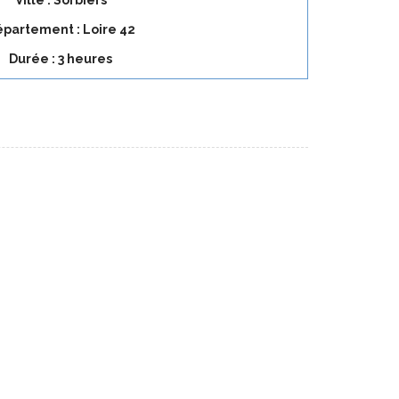
Ville : Sorbiers
partement : Loire 42
Durée : 3 heures