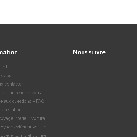
mation
Nous
suivre
ueil
ropos
s contacter
ndre un rendez-vous
re aux questions – FAQ
 prestations
toyage intérieur voiture
toyage extérieur voiture
toyage complet voiture