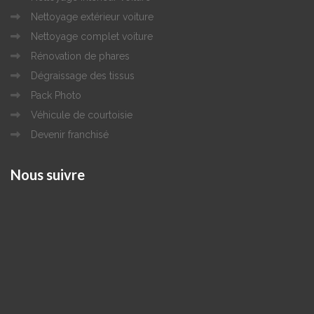
Nettoyage extérieur voiture
Nettoyage complet voiture
Rénovation de phares
Dégraissage des tissus
Pack Photo
Véhicule de courtoisie
Devenir franchisé
Nous
suivre