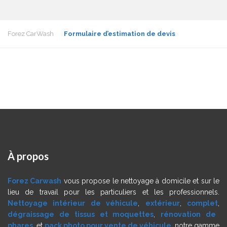
Forez CarWash
Formulaire d’estimation de devis
À
propos
Forez Carwash
vous propose le nettoyage à domicile et sur le
lieu de travail pour les particuliers et les professionnels.
Nettoyage intérieur de véhicule
,
extérieur
,
complet
,
dégraissage de tissus et moquettes
,
rénovation de
phares
, et
pack photo pour vente de véhicule
, notre gamme